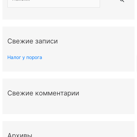
о
и
с
к
Свежие записи
:
Налог у порога
Свежие комментарии
Архивы