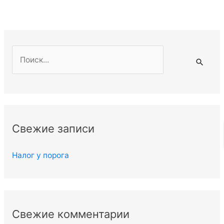
П
о
и
с
к
Свежие записи
:
Налог у порога
Свежие комментарии